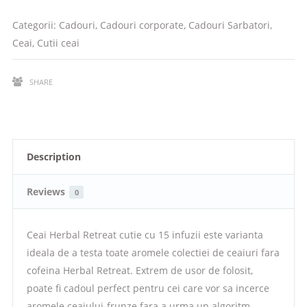
Categorii:
Cadouri
,
Cadouri corporate
,
Cadouri Sarbatori
,
Ceai
,
Cutii ceai
SHARE
Description
Reviews
0
Ceai Herbal Retreat cutie cu 15 infuzii este varianta
ideala de a testa toate aromele colectiei de ceaiuri fara
cofeina Herbal Retreat. Extrem de usor de folosit,
poate fi cadoul perfect pentru cei care vor sa incerce
aromele ceaiului-frunze fara a urma un algoritm